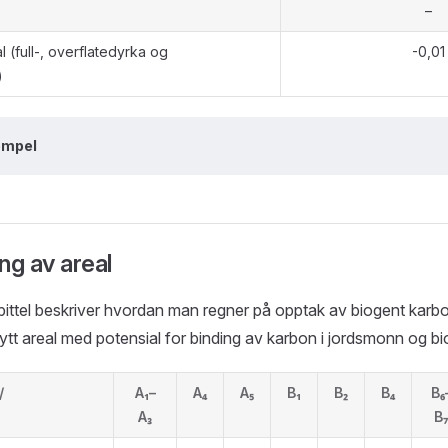
–
 (full-, overflatedyrka og
-0,01
)
empel
ng av areal
ittel beskriver hvordan man regner på opptak av biogent karbo
ytt areal med potensial for binding av karbon i jordsmonn og b
/
A₁–
A₄
A₅
B₁
B₂
B₄
B₆
A₃
B₇