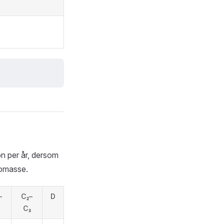
n per år, dersom
iomasse.
–
C₂–
D
C₃