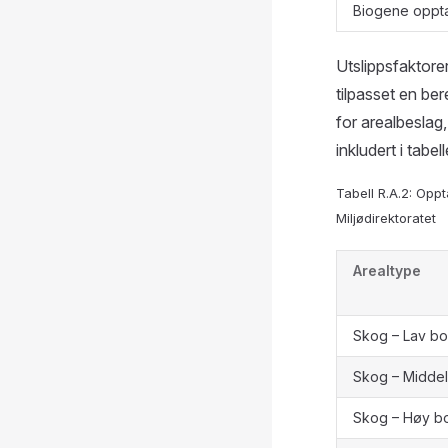
Biogene oppta
Utslippsfaktorer
tilpasset en be
for arealbeslag
inkludert i tabe
Tabell R.A.2: Opp
Miljødirektoratet
Arealtype
Skog – Lav bo
Skog – Middel
Skog – Høy bo