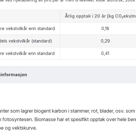
ak ved nyetablering av jord per år frem til likevekt. Kilde: Bioforsk, 2009.
Årlig opptak i 20 år [kg CO₂ekv/m
re vekstvilkår enn standard
0,18
els vekstvilkår (standard)
0,29
e vekstvilkår enn standard
0,41
 informasjon
nter som lagrer biogent karbon i stammer, rot, blader, osv. som
 fotosyntesen. Biomasse har et spesifikt opptak over hele be
pe og vektskurve.