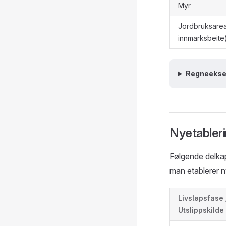
Myr
Jordbruksareal
innmarksbeite
Regneeks
Nyetableri
Følgende delkap
man etablerer n
Livsløpsfase 
Utslippskilde