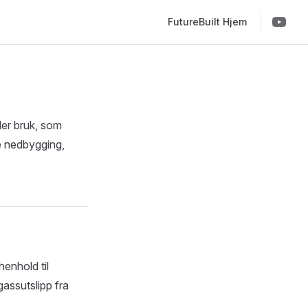
Main Navigation
FutureBuilt Hjem
ler bruk, som
e nedbygging,
henhold til
assutslipp fra