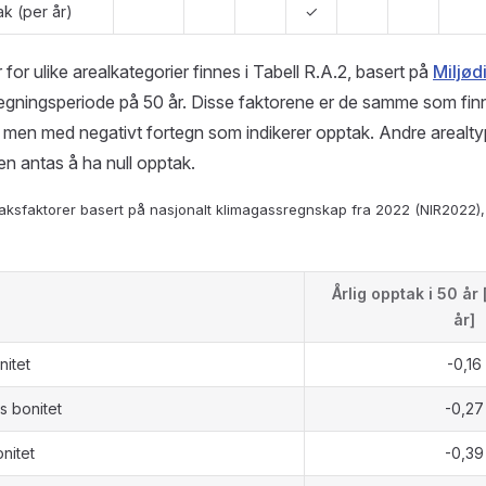
k (per år)
✓
 for ulike arealkategorier finnes i Tabell R.A.2, basert på
Miljød
regningsperiode på 50 år. Disse faktorene er de samme som finn
, men med negativt fortegn som indikerer opptak. Andre arealty
llen antas å ha null opptak.
taksfaktorer basert på nasjonalt klimagassregnskap fra 2022 (NIR2022), 
Årlig opptak i 50 år
år]
nitet
-0,16
s bonitet
-0,27
nitet
-0,39