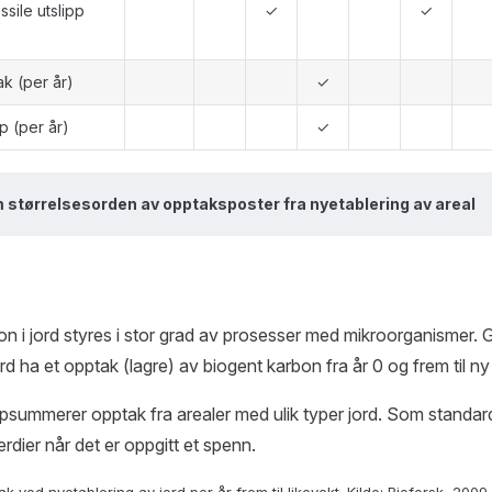
sile utslipp
✓
✓
k (per år)
✓
p (per år)
✓
 størrelsesorden av opptaksposter fra nyetablering av areal
n i jord styres i stor grad av prosesser med mikroorganismer. 
rd ha et opptak (lagre) av biogent karbon fra år 0 og frem til ny 
psummerer opptak fra arealer med ulik typer jord. Som standa
rdier når det er oppgitt et spenn.