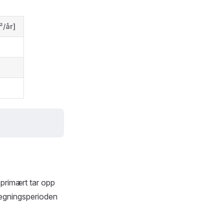
²/år]
 primært tar opp
regningsperioden