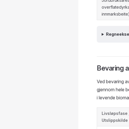
Jordbruksareal 
overflatedyrk
innmarksbeite
Regneeks
Bevaring a
Ved bevaring av
gjennom hele be
i levende bioma
Livsløpsfase 
Utslippskilde