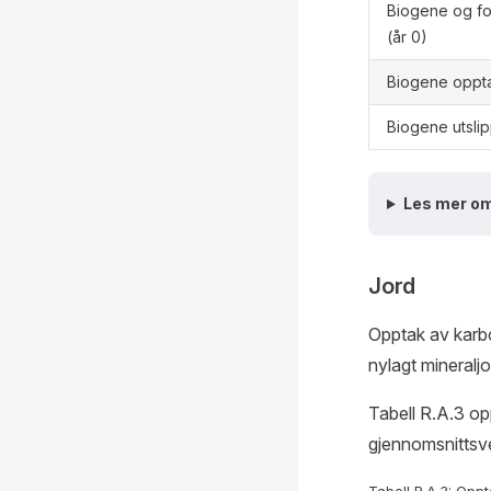
Biogene og fos
(år 0)
Biogene oppta
Biogene utslip
Les mer om
Jord
Opptak av karbo
nylagt mineraljo
Tabell R.A.3 op
gjennomsnittsve