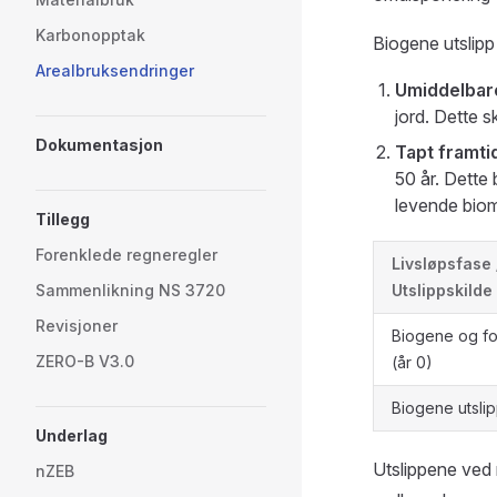
Karbonopptak
Biogene utslipp
Arealbruksendringer
Umiddelbare
jord. Dette s
Dokumentasjon
Tapt framti
50 år. Dette 
levende bio
Tillegg
Forenklede regneregler
Livsløpsfase 
Sammenlikning NS 3720
Utslippskilde
Revisjoner
Biogene og fos
ZERO-B V3.0
(år 0)
Biogene utslip
Underlag
Utslippene ved
nZEB