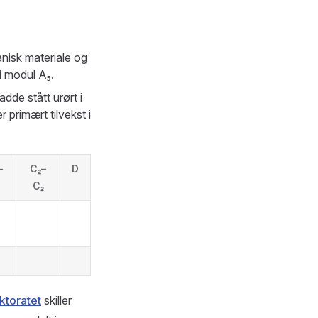
nisk materiale og
i modul A₅.
de stått urørt i
 primært tilvekst i
–
C₂–
D
C₃
ktoratet
skiller