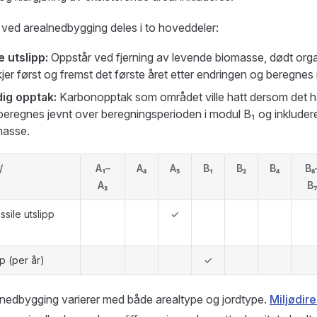
 ved arealnedbygging deles i to hoveddeler:
 utslipp:
Oppstår ved fjerning av levende biomasse, dødt orga
kjer først og fremst det første året etter endringen og beregnes 
dig opptak:
Karbonopptak som området ville hatt dersom det had
beregnes jevnt over beregningsperioden i modul B₁ og inkluderer
masse.
/
A₁–
A₄
A₅
B₁
B₂
B₄
B₆
A₃
B₇
sile utslipp
✓
p (per år)
✓
 nedbygging varierer med både arealtype og jordtype.
Miljødire