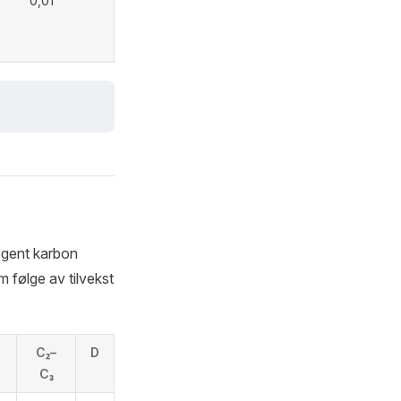
0,01
iogent karbon
 følge av tilvekst
C₂–
D
C₃