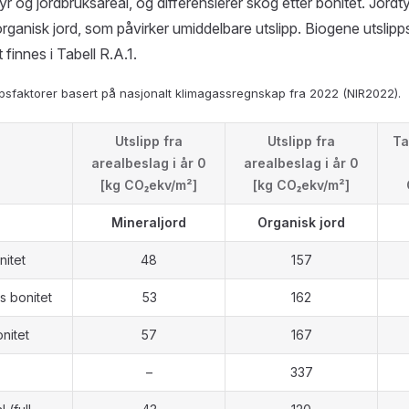
 og jordbruksareal, og differensierer skog etter bonitet. Jordtyp
organisk jord, som påvirker umiddelbare utslipp. Biogene utslipp
 finnes i Tabell R.A.1.
lippsfaktorer basert på nasjonalt klimagassregnskap fra 2022 (NIR2022).
Utslipp fra
Utslipp fra
Ta
arealbeslag i år 0
arealbeslag i år 0
[kg CO₂ekv/m²]
[kg CO₂ekv/m²]
Mineraljord
Organisk jord
nitet
48
157
s bonitet
53
162
nitet
57
167
–
337