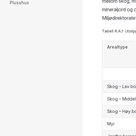
mellom skog, myr
Plusshus
mineraljord og 
Miljødirektoratet
Tabell R.A.1: Uts
Arealtype
Skog – Lav bo
Skog – Middel
Skog – Høy bo
Myr