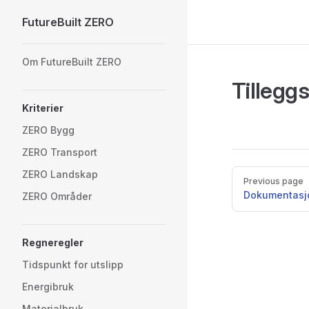
FutureBuilt ZERO
Skip to content
Sidebar Navigation
Om FutureBuilt ZERO
Tillegg
Kriterier
ZERO Bygg
ZERO Transport
Pager
ZERO Landskap
Previous page
Dokumentasj
ZERO Områder
Regneregler
Tidspunkt for utslipp
Energibruk
Materialbruk